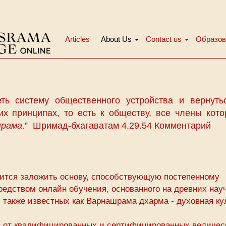
Articles
About Us
Contact us
Образов
Main
menu
ть систему общественного устройства и вернуть
х принципах, то есть к обществу, все члены кото
рама
.” Шримад-бхагаватам 4.29.54 Комментарий
тся заложить основу, способствующую постепенному
едством онлайн обучения, основанного на древних нау
 также известных как Варнашрама дхарма - духовная ку
сы от квалифицированных и сертифицированных ведичес