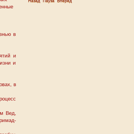
Назад
Пауза
Вперёд
венные
знью в
ятий и
изни и
овах, в
роцесс
м Вед,
римад-