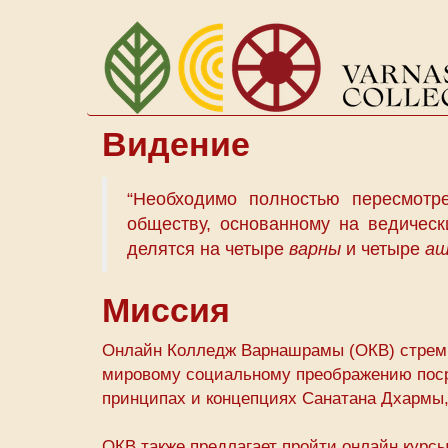
Перейти
к
основному
содержанию
Видение
“Необходимо полностью пересмотре
обществу, основанному на ведически
делятся на четыре
варны
и четыре
аш
Миссия
Онлайн Колледж Варнашрамы (ОКВ) стреми
мировому социальному преображению поср
принципах и концепциях Санатана Дхармы,
ОКВ также предлагает пройти онлайн кур