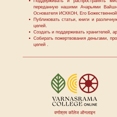
Поддерживать и распространять мис
переданную нашими Ачарьями Вайшн
Основателя ИСККОН, Его Божественной
Публиковать статьи, книги и различн
целей.
Создать и поддерживать хранителей, а
Собирать пожертвования деньгами, пр
целей .
Меню
учетной
записи
пользователя
वर्णाश्रम कॉलेज ऑनलाइन