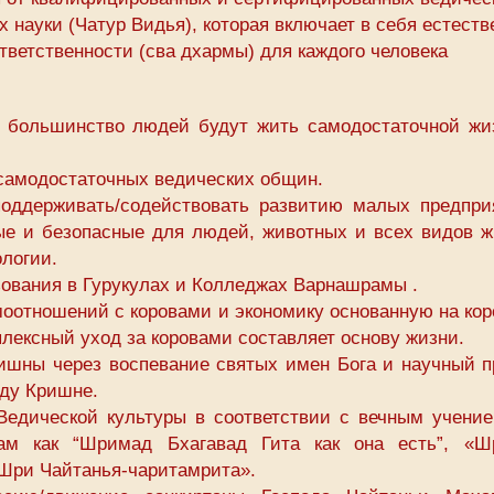
 науки (Чатур Видья), которая включает в себя естест
ветственности (сва дхармы) для каждого человека
м большинство людей будут жить самодостаточной жи
самодостаточных ведических общин.
поддерживать/содействовать развитию малых предпри
тые и безопасные для людей, животных и всех видов ж
логии.
зования в Гурукулах и Колледжах Варнашрамы .
оотношений с коровами и экономику основанную на кор
лексный уход за коровами составляет основу жизни.
ишны через воспевание святых имен Бога и научный п
оду Кришне.
Ведической культуры в соответствии с вечным учение
ам как “Шримад Бхагавад Гита как она есть”, «Ш
«Шри Чайтанья-чаритамрита».