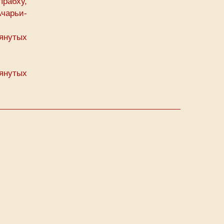
рабху,
чарьи-
янутых
янутых