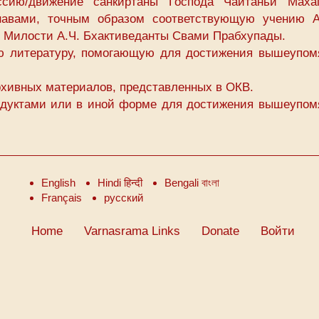
сию/движение санкиртаны Господа Чайтаньи Махап
авами, точным образом соответствующую учению А
 Милости А.Ч. Бхактиведанты Свами Прабхупады.
ую литературу, помогающую для достижения вышеупом
рхивных материалов, представленных в ОКВ.
одуктами или в иной форме для достижения вышеупом
English
Hindi हिन्दी
Bengali বাংলা
Français
русский
Home
Varnasrama Links
Donate
Войти