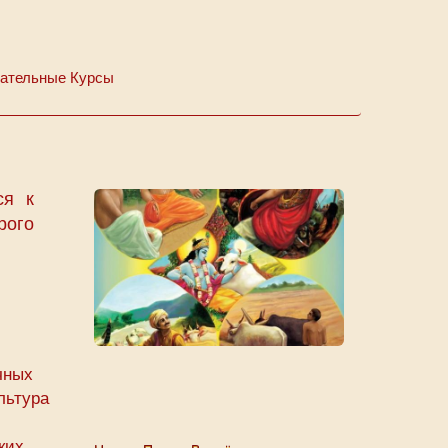
ательные Курсы
ся к
рого
чных
льтура
ких