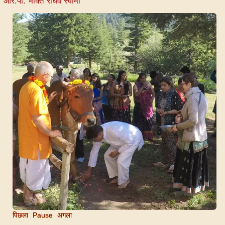
आर.पी. भक्ति राघव स्वामी
पिछला
Pause
अगला